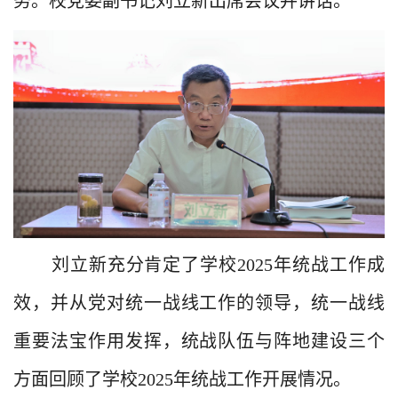
务。校党委副书记刘立新出席会议并讲话。
刘立新
充分肯定
了学校
2025
年统战工作成
效
，并
从党对统一战线工作的领导，统一战线
重要法宝作用发挥，统战队伍与阵地建设三个
方面
回顾了
学校
2025
年统战工作开展情况。