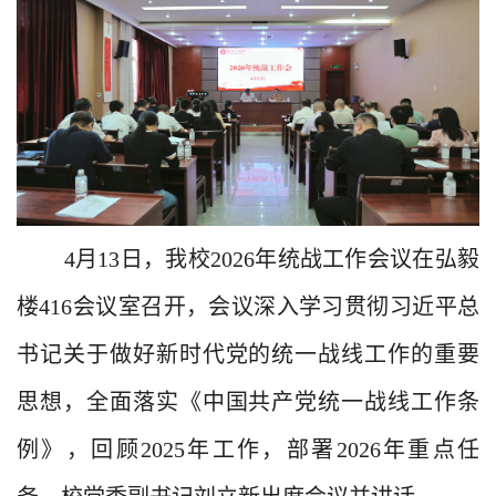
4
月
13
日，我校
2026
年统战工作会议在弘毅
楼
416
会议室
召开，会议深入学习贯彻习近平总
书记关于做好新时代党的统一战线工作的重要
思想，全面落实《中国共产党统一战线工作条
例》，回顾
2025
年
工作
，部署
2026
年
重点
任