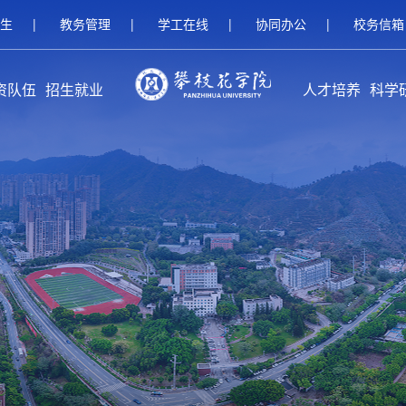
生
|
教务管理
|
学工在线
|
协同办公
|
校务信箱
资队伍
招生就业
人才培养
科学
伍概况
家队伍
人名师
继续教育招生
研究生招生
本科招生
就业服务
校友工作
创新创业教育
本专科教育
研究生教育
留学生教育
继续教育
攀枝花学
科研
科研
平台