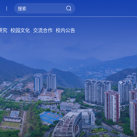
|
研究
校园文化
交流合作
校内公告
院学报
概况
系统
管理
阳光攀大
健康攀大
美丽攀大
国际交流
产教融合
服务地方
通知公告
招标公告
公告牌