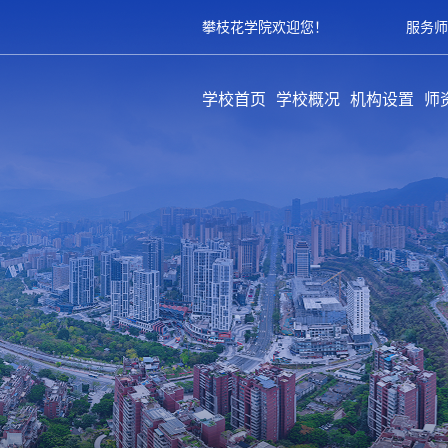
攀枝花学院欢迎您！
服务师
学校首页
学校概况
机构设置
师
学校简介
历史沿革
领导架构
学校章程
规章制度
教学单位
职能部门
教辅部门
附属单位
队
专
育