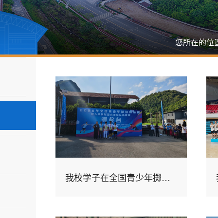
您所在的位
我校学子在全国青少年掷球锦标赛斩获1金3铜