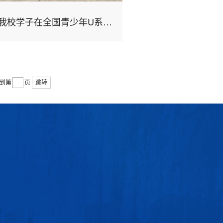
我校学子在全国青少年U系列掷球赛中斩获1金2银2铜
到第
页
跳转