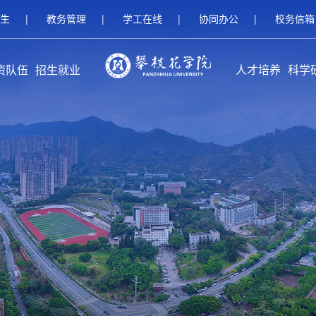
生
|
教务管理
|
学工在线
|
协同办公
|
校务信箱
资队伍
招生就业
人才培养
科学
伍概况
家队伍
人名师
继续教育招生
研究生招生
本科招生
就业服务
校友工作
创新创业教育
本专科教育
研究生教育
留学生教育
继续教育
攀枝花学
科研
科研
平台