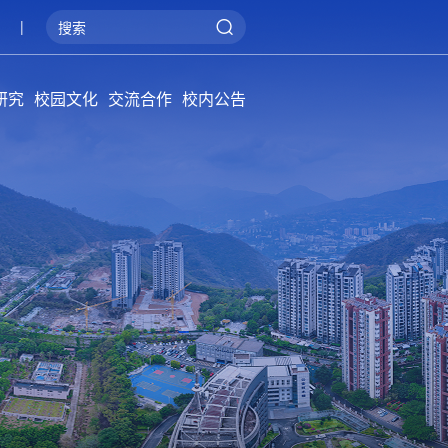
|
研究
校园文化
交流合作
校内公告
院学报
概况
系统
管理
阳光攀大
健康攀大
美丽攀大
国际交流
产教融合
服务地方
通知公告
招标公告
公告牌