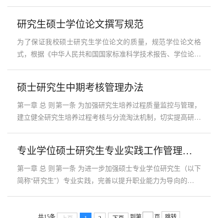
本，培养研究生...
结合我校实际，制订本细则。第二条 我校按照国务院学位委
员会批准的我校有权授予硕士学位的学科或专业学位类别授予
研究生硕士学位论文撰写规范
硕士学位。第三条 各学位点成立学位评定分委员会，负责审
查学位点硕士学位申请资格及拟授位名单，由校硕士学位评定
为了保证我校硕士研究生学位论文的质量，规范学位论文格
委员会审定。第二章 学位申请资格第四条 申请硕士学位的资
式，根据《中华人民共和国国家标准科学技术报告、学位论文
格条件：...
和学术论文的编写格式》（GB7713—87）和《中华人民共和
国国家标准文后参考文献著录规则》（GB∕T7714—2005）的
硕士研究生中期考核管理办法
要求，结合我校实际，特制定本规范。一、基本要求本规范适
用于向我校申请硕士学位的各类研究生学位论文，凡不符合本
第一章 总 则第一条 为加强研究生培养过程质量监控与管理，
规范的论文，一律不予受理。各研究生培养单位和学位评定分
建立健全研究生培养过程考核与分流淘汰机制，切实提高研究
委员会应在审核学位申...
生培养质量，根据《教育部 国家发展改革委 财政部关于加快
新时代研究生教育改革发展的意见》（教研〔2020〕9号）、
专业学位硕士研究生专业实践工作管理暂行办法
《国务院学位委员会 教育部关于进一步严格规范学位与研究
生教育质量管理的若干意见》（学位〔2020〕19号）等文件
第一章 总 则第一条 为进一步加强硕士专业学位研究生（以下
精神，结合我校实际情况，特制定本办法。第二条 凡取得我
简称“研究生”）专业实践，完善以提升职业能力为导向的研究
校研究生学籍者均须...
生培养模式，确保研究生培养质量，根据《关于加快新时代研
究生教育改革发展的意见》（教研〔2020〕9号）《专业学位
研究生教育发展方案（2020-2025）》等文件精神，结合我校
共15条
到第
页
跳转