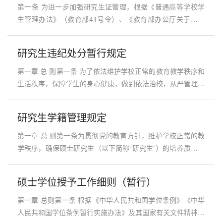
知》（财科教〔2017〕21号）以及《财政部 教育部 人力资源
第一条 为进一步加强研究生证管理，根据《普通高等学校学
社会保障部 退役军人部 中央军委国防动员部 关于印发<学生
生管理办法》（教育部41号令）、《教育部办公厅关于加强
资助资金管理办法>的通知》（...
高等学校学生证管理的通知》（教学厅〔2001〕8号）、《教
育部办公厅铁道部办公厅关于进一步完善学生购买优惠火车票
研究生违纪处分暂行规定
办法的通知》（教学厅函〔2011〕20号）文件精神，结合学
校实际，制定本办法。第二条 研究生在取得学籍后，即可领
第一章 总 则第一条 为了依法维护学校正常的教育教学秩序和
取研究生证。研究生证应贴本人照片、加盖学校钢印和研究生
生活秩序，保障学生的身心健康，做到依法治校，从严管理，
注册章后方为有效。第三...
健全和完善管理制度，规范管理行为，促进学生德、智、体、
美等全面发展，根据《中华人民共和国教育法》、《中华人民
研究生学籍管理规定
共和国高等教育法》、《普通高等学校学生管理规定》（教育
部第41号令）以及《高等学校学生行为准则》的规定，结合
第一章 总 则第一条为贯彻党的教育方针，维护学校正常的教
我校实际情况，制定本规定。第二条 本条例所称学生是指根
学秩序，确保硕士研究生（以下简称“研究生”）的培养质量，
据国家规定的招生...
促进研究生德、智、体、美等方面全面发展，根据《普通高等
学校学生管理规定》（教育部令第41号）、《攀枝花学院章
硕士学位授予工作细则（暂行）
程》和《攀枝花学院学生管理规定》，结合学校实际，制定本
管理规定。第二条学校坚持社会主义办学方向，坚持马克思主
第一章 总则第一条 根据《中华人民共和国学位条例》《中华
义的指导地位，全面贯彻国家教育方针；坚持以立德树人为根
人民共和国学位条例暂行实施办法》及其国家有关文件精神，