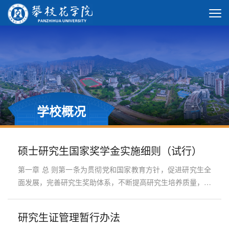
学校概况
硕士研究生国家奖学金实施细则（试行）
第一章 总 则第一条为贯彻党和国家教育方针，促进研究生全
面发展，完善研究生奖助体系，不断提高研究生培养质量，突
出研究生国家奖学金的激励作用，发挥好资助育人功能,根据
《普通高等学校研究生国家奖学金评审办法》（教财
研究生证管理暂行办法
〔2014〕1号）、《进一步落实高等教育学生资助政策的通