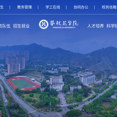
生
|
教务管理
|
学工在线
|
协同办公
|
校务信箱
资队伍
招生就业
人才培养
科学
伍概况
家队伍
人名师
继续教育招生
研究生招生
本科招生
就业服务
校友工作
创新创业教育
本专科教育
研究生教育
留学生教育
继续教育
攀枝花学
科研
科研
平台