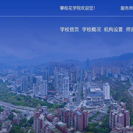
攀枝花学院欢迎您！
服务师
学校首页
学校概况
机构设置
师
学校简介
历史沿革
领导架构
学校章程
规章制度
教学单位
职能部门
教辅部门
附属单位
队
专
育