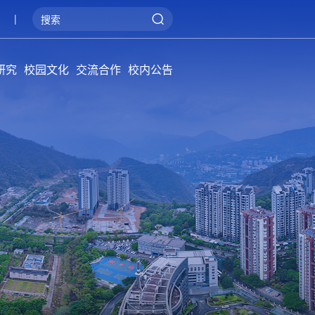
|
研究
校园文化
交流合作
校内公告
院学报
概况
系统
管理
阳光攀大
健康攀大
美丽攀大
国际交流
产教融合
服务地方
通知公告
招标公告
公告牌