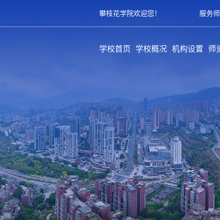
攀枝花学院欢迎您！
服务师
学校首页
学校概况
机构设置
师
学校简介
历史沿革
领导架构
学校章程
规章制度
教学单位
职能部门
教辅部门
附属单位
队
专
育