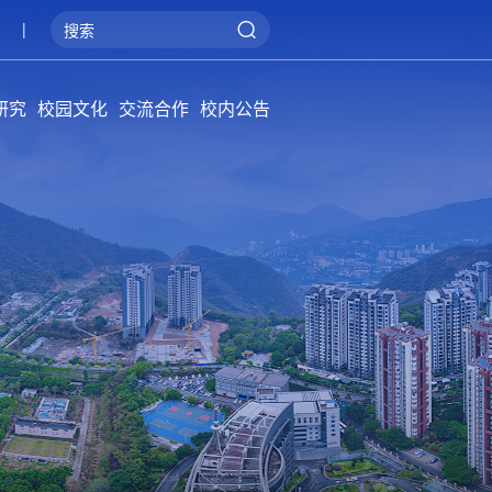
|
研究
校园文化
交流合作
校内公告
院学报
概况
系统
管理
阳光攀大
健康攀大
美丽攀大
国际交流
产教融合
服务地方
通知公告
招标公告
公告牌