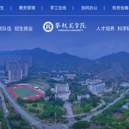
生
|
教务管理
|
学工在线
|
协同办公
|
校务信箱
资队伍
招生就业
人才培养
科学
伍概况
家队伍
人名师
继续教育招生
研究生招生
本科招生
就业服务
校友工作
创新创业教育
本专科教育
研究生教育
留学生教育
继续教育
攀枝花学
科研
科研
平台