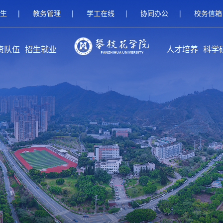
生
|
教务管理
|
学工在线
|
协同办公
|
校务信箱
资队伍
招生就业
人才培养
科学
伍概况
家队伍
人名师
继续教育招生
研究生招生
本科招生
就业服务
校友工作
创新创业教育
本专科教育
研究生教育
留学生教育
继续教育
攀枝花学
科研
科研
平台