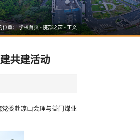
的位置：
学校首页
-
院部之声
-
正文
党建共建活动
学院党委赴凉山会理与益门煤业