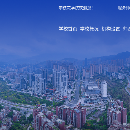
攀枝花学院欢迎您！
服务师
学校首页
学校概况
机构设置
师
学校简介
历史沿革
领导架构
学校章程
规章制度
教学单位
职能部门
教辅部门
附属单位
队
专
育