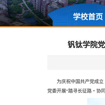
学校首页
钒钛学院党
为庆祝中国共产党成立
党委开展“踏寻长征路
・
协