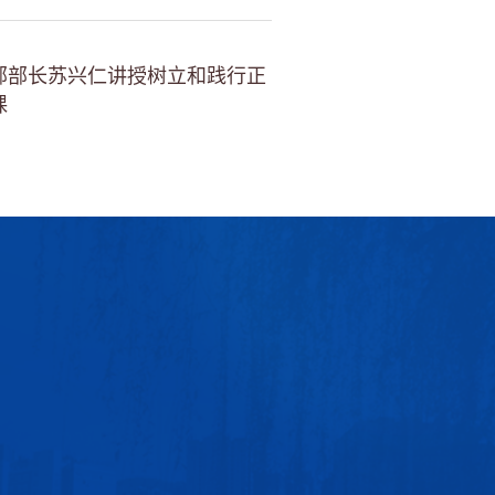
部部长苏兴仁讲授树立和践行正
课