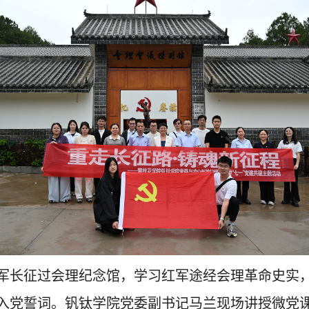
军长征过会理纪念馆，学习红军途经会理革命史实
入党誓词。钒钛学院党委副书记马兰现场讲授微党