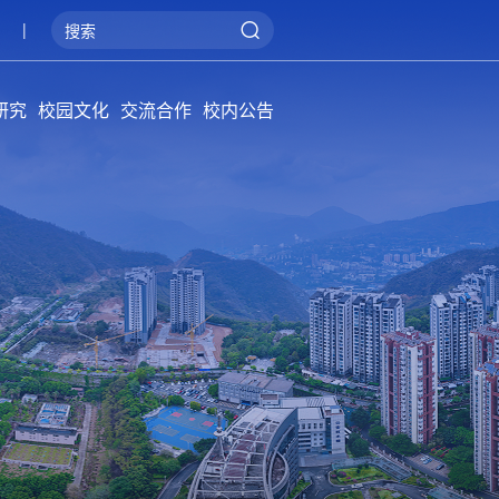
|
研究
校园文化
交流合作
校内公告
院学报
概况
系统
管理
阳光攀大
健康攀大
美丽攀大
国际交流
产教融合
服务地方
通知公告
招标公告
公告牌