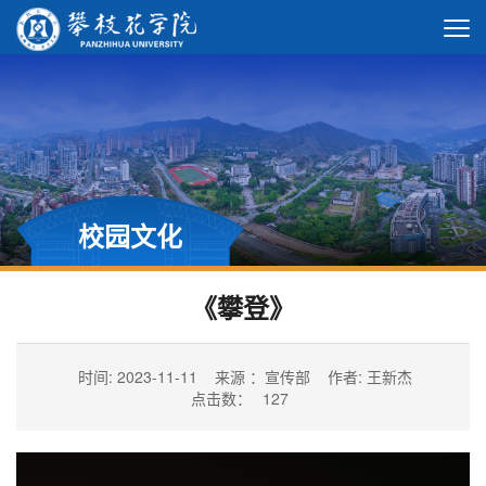
校园文化
《攀登》
时间: 2023-11-11
来源 ：宣传部
作者: 王新杰
点击数：
127